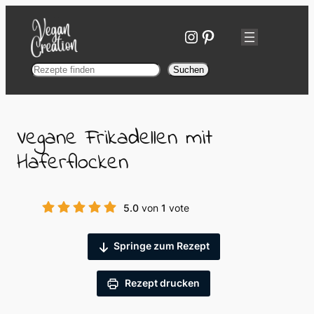
Zum
Inhalt
Instagram
Pinterest
springen
Suchen
Suchen
Vegane Frikadellen mit
Haferflocken
5.0
von
1
vote
Springe zum Rezept
Rezept drucken