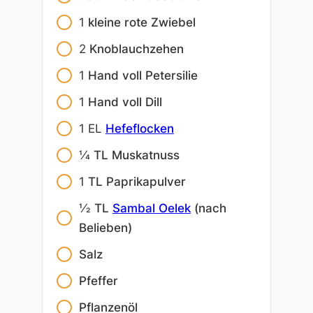
1
kleine rote Zwiebel
2
Knoblauchzehen
1
Hand voll Petersilie
1
Hand voll Dill
1
EL
Hefeflocken
1⁄4
TL Muskatnuss
1
TL Paprikapulver
1⁄2
TL
Sambal Oelek
(nach
Belieben)
Salz
Pfeffer
Pflanzenöl