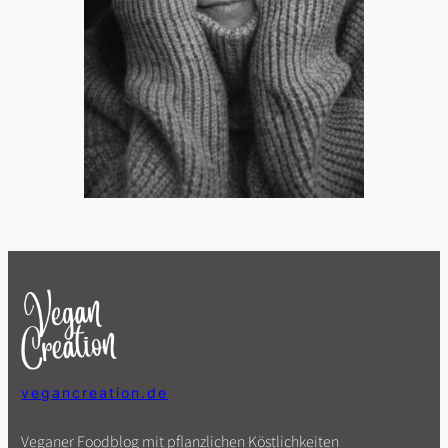
vegancreation.de
Veganer Foodblog mit pflanzlichen Köstlichkeiten