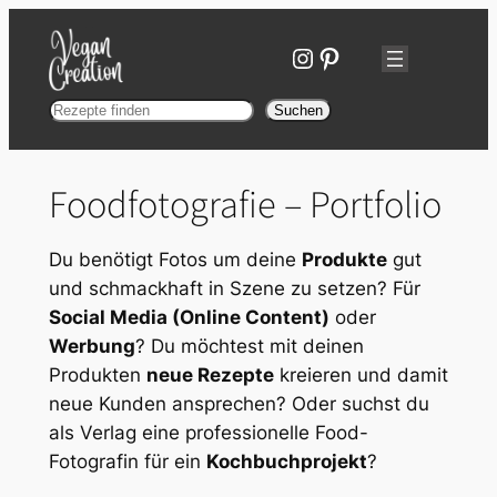
Zum
Inhalt
Instagram
Pinterest
springen
Suchen
Suchen
Foodfotografie – Portfolio
Du benötigt Fotos um deine
Produkte
gut
und schmackhaft in Szene zu setzen? Für
Social Media (Online Content)
oder
Werbung
? Du möchtest mit deinen
Produkten
neue Rezepte
kreieren und damit
neue Kunden ansprechen? Oder suchst du
als Verlag eine professionelle Food-
Fotografin für ein
Kochbuchprojekt
?