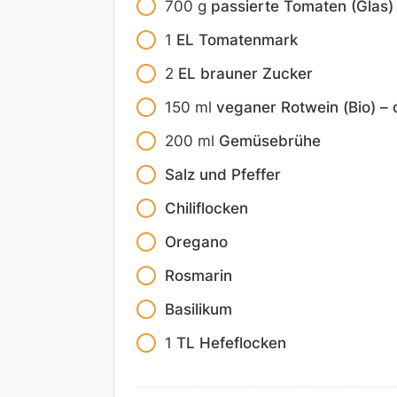
700
g
passierte Tomaten (Glas)
1
EL Tomatenmark
2
EL brauner Zucker
150
ml
veganer Rotwein (Bio) – 
200
ml
Gemüsebrühe
Salz und Pfeffer
Chiliflocken
Oregano
Rosmarin
Basilikum
1
TL Hefeflocken