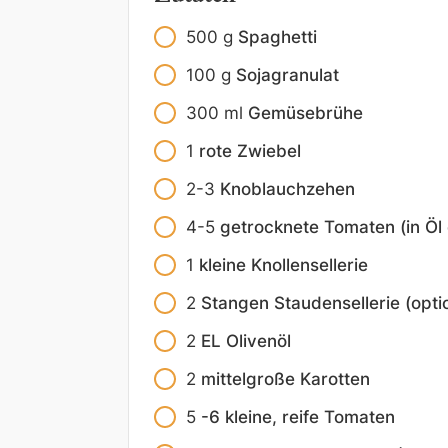
500
g
Spaghetti
100
g
Sojagranulat
300
ml
Gemüsebrühe
1
rote Zwiebel
2-3
Knoblauchzehen
4-5
getrocknete Tomaten (in Öl 
1
kleine Knollensellerie
2
Stangen Staudensellerie (opti
2
EL Olivenöl
2
mittelgroße Karotten
5
-6 kleine, reife Tomaten