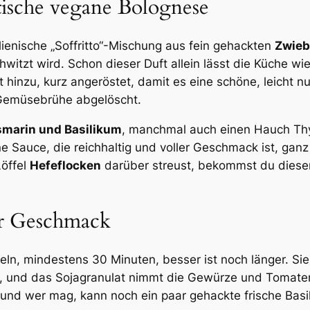
ntische vegane Bolognese
alienische „Soffritto“-Mischung aus fein gehackten
Zwiebe
witzt wird. Schon dieser Duft allein lässt die Küche wie
hinzu, kurz angeröstet, damit es eine schöne, leicht 
Gemüsebrühe abgelöscht.
smarin und Basilikum
, manchmal auch einen Hauch Thy
e Sauce, die reichhaltig und voller Geschmack ist, gan
öffel
Hefeflocken
darüber streust, bekommst du diese
r Geschmack
ln, mindestens 30 Minuten, besser ist noch länger. Sie
, und das Sojagranulat nimmt die Gewürze und Tomatensüß
, und wer mag, kann noch ein paar gehackte frische Basi