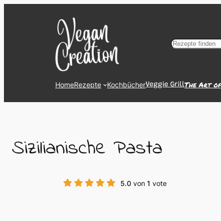
Zum
Inhalt
springen
Suchen
The Art o
Home
Rezepte
Kochbücher
Veggie Grill
Sizilianische Pasta
5.0
von
1
vote