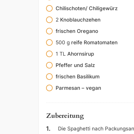
Chilischoten/ Chiligewürz
2
Knoblauchzehen
frischen Oregano
500
g
reife Romatomaten
1
TL
Ahornsirup
Pfeffer und Salz
frischen Basilikum
Parmesan – vegan
Zubereitung
Die Spaghetti nach Packungsa